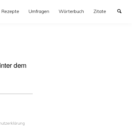
Re­zept­e
Umfragen
Wörterbuch
Zitate
hinter dem
hutzerklärung