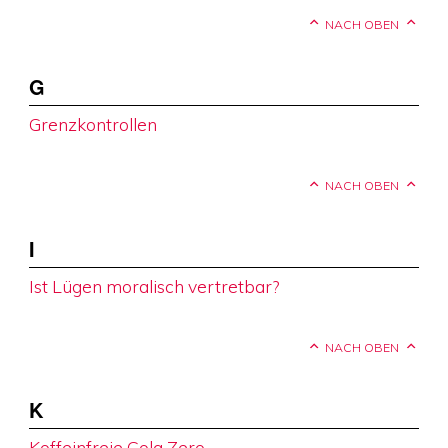
NACH OBEN
G
Grenzkontrollen
NACH OBEN
I
Ist Lügen moralisch vertretbar?
NACH OBEN
K
Koffeinfreie Cola Zero