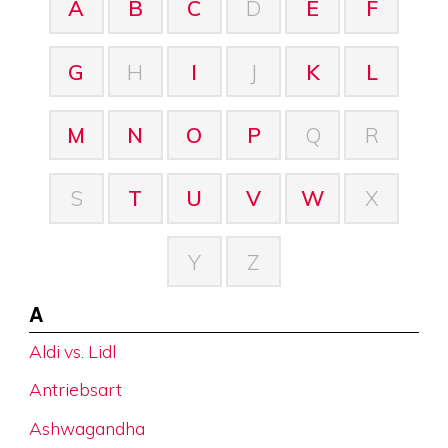
A
B
C
D
E
F
G
H
I
J
K
L
M
N
O
P
Q
R
S
T
U
V
W
X
Y
Z
A
Aldi vs. Lidl
Antriebsart
Ashwagandha