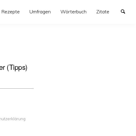
Re­zept­e
Umfragen
Wörterbuch
Zitate
er (Tipps)
hutzerklärung