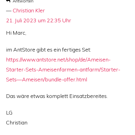
Antworten
Christian Kler
says:
21. Juli 2023 um 22:35 Uhr
Hi Marc,
im AntStore gibt es ein fertiges Set:
https://www.antstore.net/shop/de/Ameisen-
Starter-Sets-Ameisenfarmen-antfarm/Starter-
Sets—Ameisen/bundle-offer.html
Das wäre etwas komplett Einsatzbereites.
LG
Christian